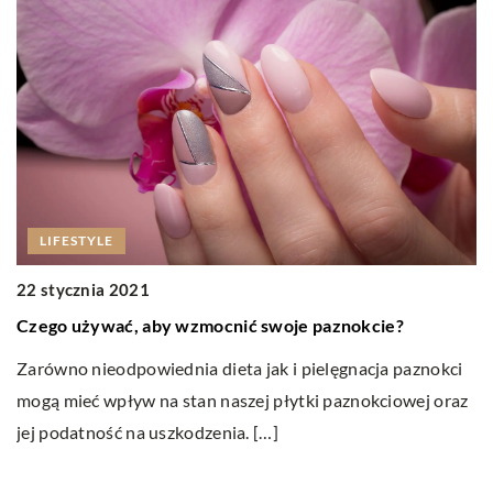
LIFESTYLE
22 stycznia 2021
1
Czego używać, aby wzmocnić swoje paznokcie?
Gr
p
Zarówno nieodpowiednia dieta jak i pielęgnacja paznokci
mogą mieć wpływ na stan naszej płytki paznokciowej oraz
Le
jej podatność na uszkodzenia. […]
pr
za