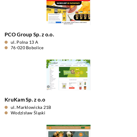
PCO Group Sp. z o.o.
ul. Polna 13 A
76-020 Bobolice
KruKam Sp. z o.o
ul. Marklowicka 21B
Wodzisław Śląski