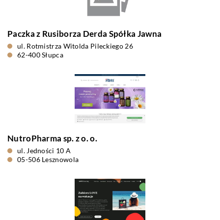
Paczka z Rusiborza Derda Spółka Jawna
ul. Rotmistrza Witolda Pileckiego 26
62-400 Słupca
NutroPharma sp. z o. o.
ul. Jedności 10 A
05-506 Lesznowola