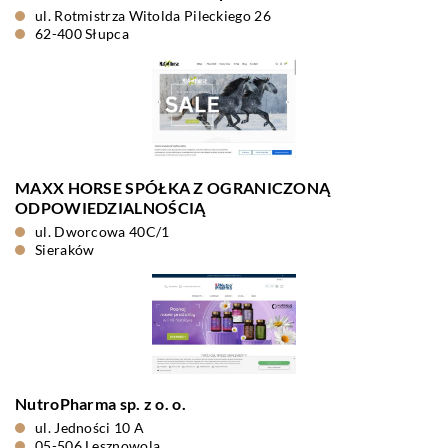
ul. Rotmistrza Witolda Pileckiego 26
62-400 Słupca
MAXX HORSE SPÓŁKA Z OGRANICZONĄ
ODPOWIEDZIALNOŚCIĄ
ul. Dworcowa 40C/1
Sieraków
NutroPharma sp. z o. o.
ul. Jedności 10 A
05-506 Lesznowola