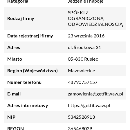
Kategoria
Jedzenie i napoje
SPÓŁKI Z
Rodzaj firmy
OGRANICZONĄ
ODPOWIEDZIALNOŚCIĄ
Data rejestracji firmy
23 września 2016
Adres
ul. Środkowa 31
Miasto
05-830 Rusiec
Region (Województwo)
Mazowieckie
Numer telefonu
48790757157
E-mail
zamowienia@getfit.waw.pl
Adres internetowy
https://getfit.waw.pl
NIP
5342528913
REGON
365468039