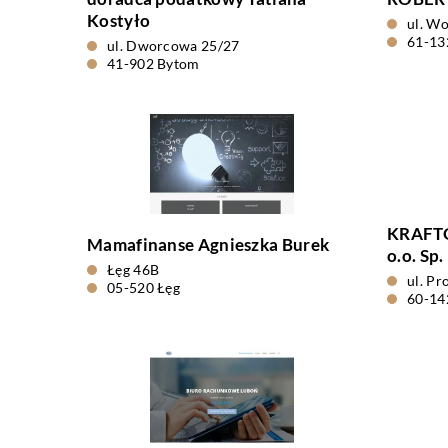
Kostyło
ul. W
61-13
ul. Dworcowa 25/27
41-902 Bytom
KRAFTO
Mamafinanse Agnieszka Burek
o.o. Sp. 
Łęg 46B
ul. Pr
05-520 Łęg
60-14