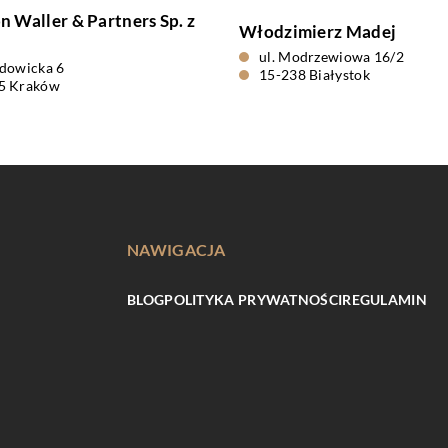
 Waller & Partners Sp. z
Włodzimierz Madej
ul. Modrzewiowa 16/2
adowicka 6
15-238 Białystok
5 Kraków
NAWIGACJA
BLOG
POLITYKA PRYWATNOŚCI
REGULAMIN