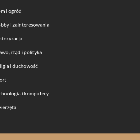
m i ogród
bby i zainteresowania
toryzacja
awo, rząd i polityka
ligia i duchowość
ort
chnologia i komputery
ierzęta