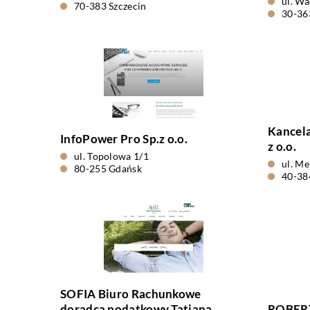
ul. W
70-383 Szczecin
30-36
Kancela
InfoPower Pro Sp.z o.o.
z o.o.
ul. Topolowa 1/1
ul. M
80-255 Gdańsk
40-38
SOFIA Biuro Rachunkowe
doradca podatkowy Tatiana
ROBERT