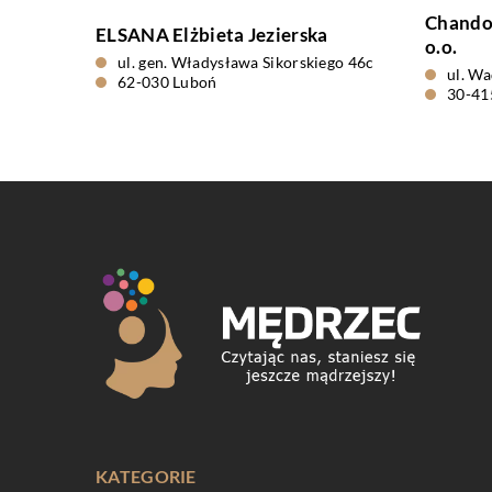
Chandon
ELSANA Elżbieta Jezierska
o.o.
ul. gen. Władysława Sikorskiego 46c
ul. W
62-030 Luboń
30-41
KATEGORIE