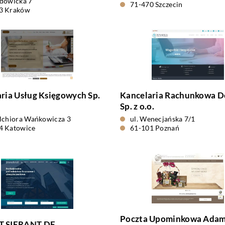
adowicka 7
71-470 Szczecin
3 Kraków
ria Usług Księgowych Sp.
Kancelaria Rachunkowa D
Sp. z o.o.
elchiora Wańkowicza 3
ul. Wenecjańska 7/1
4 Katowice
61-101 Poznań
Poczta Upominkowa Ada
 SIERANT DF