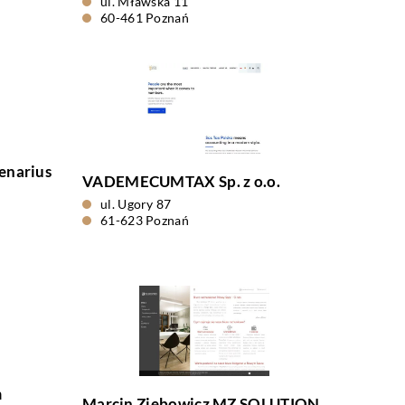
ul. Mławska 11
60-461 Poznań
enarius
VADEMECUMTAX Sp. z o.o.
ul. Ugory 87
61-623 Poznań
m
Marcin Ziębowicz MZ SOLUTION