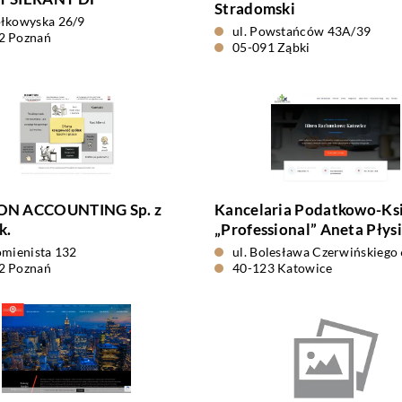
Stradomski
ołkowyska 26/9
ul. Powstańców 43A/39
2 Poznań
05-091 Ząbki
N ACCOUNTING Sp. z
Kancelaria Podatkowo-Ks
k.
„Professional” Aneta Płys
omienista 132
ul. Bolesława Czerwińskiego 
2 Poznań
40-123 Katowice