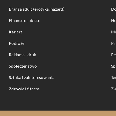
Branża adult (erotyka, hazard)
Do
Finanse osobiste
Ho
Kariera
Mo
Podróże
Pr
Reklama i druk
Re
Społeczeństwo
Sp
Sztuka i zainteresowania
Te
Zdrowie i fitness
Zw