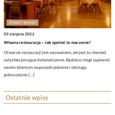
RYNEK I BIZNES
2
J
03 sierpnia 2022
Własna restauracja – Jak spełnić to marzenie?
Wa
ka
Otwarcie restauracji jest wyzwaniem, ale jest to również
mi
satysfakcjonujące doświadczenie. Będziesz mógł zapewnić
swoim klientom wspaniałe jedzenie i obsługę,
jednocześnie […]
Ostatnie wpisy