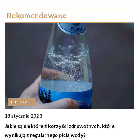
Rekomendowane
LIFESTYLE
18 stycznia 2023
0
Jakie są niektóre z korzyści zdrowotnych, które
C
wynikają z regularnego picia wody?
W