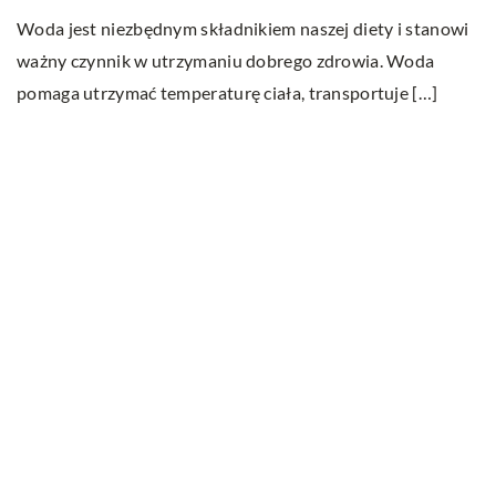
Woda jest niezbędnym składnikiem naszej diety i stanowi
o
ważny czynnik w utrzymaniu dobrego zdrowia. Woda
pi
pomaga utrzymać temperaturę ciała, transportuje […]
Ostatnie wpisy
W jakim celu przeprowadza się badania
ultradźwiękowe?
Na czym polega wellbeing?