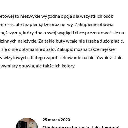
LIFESTYLE
etowej to niezwykle wygodna opcja dla wszystkich osób,
21 listopada 2020
ć czas, ale też pieniądze oraz nerwy. Zakupienie obuwia
Jak poradzić sobie ze zdradą w związku?
ężczyzny, który dba o swój wygląd i chce prezentować się na
Zdrada partnera jest bardzo ciężkim
nnych należycie. Za takie buty wcale nie trzeba dużo płacić,
przeżyciem, z którym nie zawsze potrafim
ie się o nie optymalnie dbało. Zakupić można także męskie
sobie poradzić. Nie ma znaczenia, czy zwią
tów wizytowych, dlatego zapotrzebowanie na nie również stale
trwał kilka […]
wymiary obuwia, ale także ich kolory.
25 marca 2020
Otwieram restaurację. Jak stworzyć