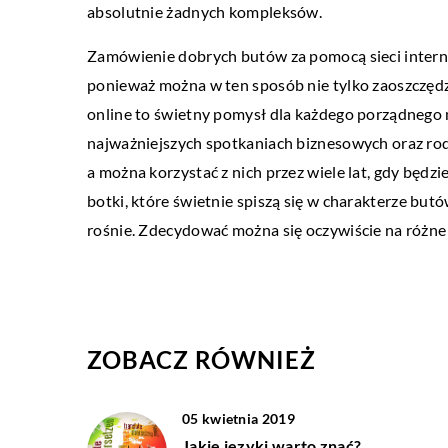
absolutnie żadnych kompleksów.
Zamówienie dobrych butów za pomocą sieci intern
ponieważ można w ten sposób nie tylko zaoszczędzi
online to świetny pomysł dla każdego porządnego m
najważniejszych spotkaniach biznesowych oraz rodzi
a można korzystać z nich przez wiele lat, gdy będz
botki, które świetnie spiszą się w charakterze bu
rośnie. Zdecydować można się oczywiście na różne 
ZOBACZ RÓWNIEŻ
05 kwietnia 2019
Jakie języki warto znać?