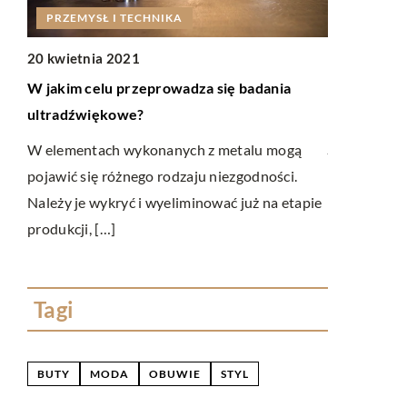
PRZEMYSŁ
PRZEMYSŁ I TECHNIKA
25 paździer
20 kwietnia 2021
Jak działa
W jakim celu przeprowadza się badania
ultradźwiękowe?
Nierzadko w
jezioro lub
y
W elementach wykonanych z metalu mogą
wędkarstwa 
zek
pojawić się różnego rodzaju niezgodności.
urządzenie 
Należy je wykryć i wyeliminować już na etapie
produkcji, […]
Tagi
BUTY
MODA
OBUWIE
STYL