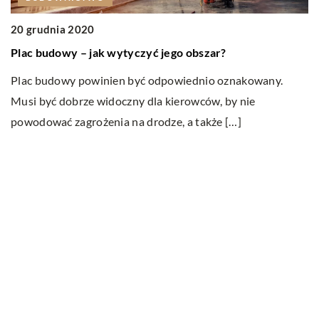
20 grudnia 2020
Plac budowy – jak wytyczyć jego obszar?
2
R
Plac budowy powinien być odpowiednio oznakowany.
c
Musi być dobrze widoczny dla kierowców, by nie
powodować zagrożenia na drodze, a także […]
R
m
r
s
Ostatnie wpisy
W jakim celu przeprowadza się badania
ultradźwiękowe?