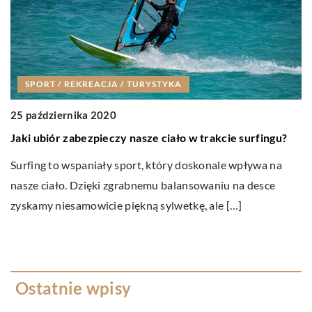
SPORT / REKREACJA / TURYSTYKA
25 października 2020
0
Jaki ubiór zabezpieczy nasze ciało w trakcie surfingu?
Cz
dz
Surfing to wspaniały sport, który doskonale wpływa na
nasze ciało. Dzięki zgrabnemu balansowaniu na desce
Od
zyskamy niesamowicie piękną sylwetkę, ale […]
zr
pi
Ostatnie wpisy