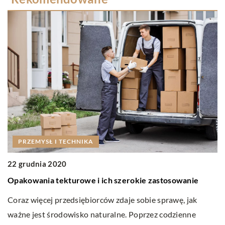
0
PRZEMYSŁ I TECHNIKA
K
22 grudnia 2020
Po
Opakowania tekturowe i ich szerokie zastosowanie
od
Coraz więcej przedsiębiorców zdaje sobie sprawę, jak
pr
ważne jest środowisko naturalne. Poprzez codzienne
pr