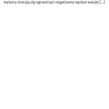
wybory starają się ograniczyć negatywny wpływ swojej […]
Ostatnie wpisy
W jakim celu przeprowadza się badania
ultradźwiękowe?
Na czym polega wellbeing?
Serwisowanie klimatyzacji – wszystko co
musisz wiedzieć