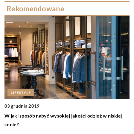
Rekomendowane
20
LIFESTYLE
S
03 grudnia 2019
Pi
W jaki sposób nabyć wysokiej jakości odzież w niskiej
d
cenie?
sp