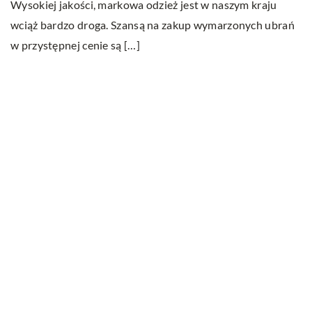
Wysokiej jakości, markowa odzież jest w naszym kraju
wciąż bardzo droga. Szansą na zakup wymarzonych ubrań
w przystępnej cenie są […]
Ostatnie wpisy
W jakim celu przeprowadza się badania
ultradźwiękowe?
Na czym polega wellbeing?
Serwisowanie klimatyzacji – wszystko co
musisz wiedzieć