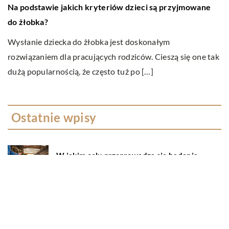
Na podstawie jakich kryteriów dzieci są przyjmowane
J
do żłobka?
g
Wysłanie dziecka do żłobka jest doskonałym
W
rozwiązaniem dla pracujących rodziców. Cieszą się one tak
ma
dużą popularnością, że często tuż po […]
st
Ostatnie wpisy
W jakim celu przeprowadza się badania
ultradźwiękowe?
Na czym polega wellbeing?