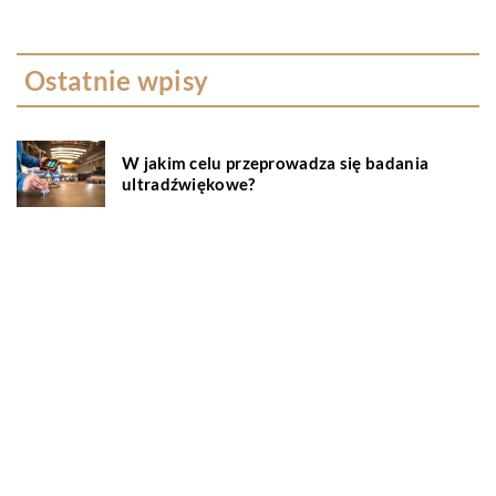
Ostatnie wpisy
W jakim celu przeprowadza się badania
ultradźwiękowe?
Na czym polega wellbeing?
Serwisowanie klimatyzacji – wszystko co
musisz wiedzieć
Okna aluminiowe – jakie są ich zalety?