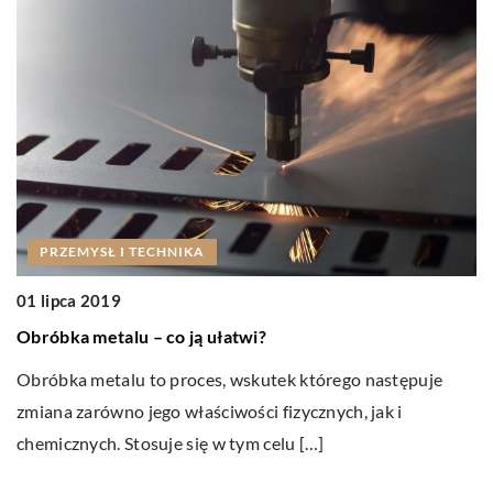
PRZEMYSŁ I TECHNIKA
2
01 lipca 2019
Ja
Obróbka metalu – co ją ułatwi?
w
Obróbka metalu to proces, wskutek którego następuje
Ja
zmiana zarówno jego właściwości fizycznych, jak i
w
chemicznych. Stosuje się w tym celu […]
k