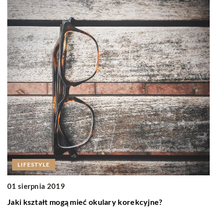
0
M
LIFESTYLE
G
01 sierpnia 2019
p
Jaki kształt mogą mieć okulary korekcyjne?
ci