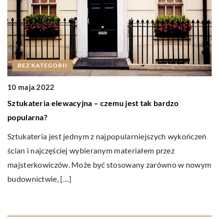
BEZ KATEGORII
10 maja 2022
1
Sztukateria elewacyjna – czemu jest tak bardzo
B
popularna?
B
Sztukateria jest jednym z najpopularniejszych wykończeń
fi
ścian i najczęściej wybieranym materiałem przez
dz
majsterkowiczów. Może być stosowany zarówno w nowym
budownictwie, […]