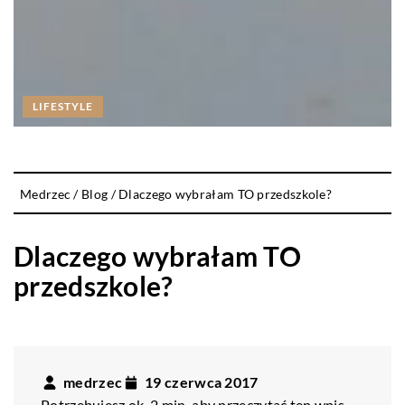
LIFESTYLE
Medrzec
/
Blog
/
Dlaczego wybrałam TO przedszkole?
Dlaczego wybrałam TO
przedszkole?
medrzec
19 czerwca 2017
Potrzebujesz ok. 2 min. aby przeczytać ten wpis