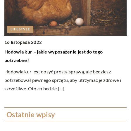
LIFESTYLE
1
16 listopada 2022
M
Hodowla kur – jakie wyposażenie jest do tego
potrzebne?
M
sk
Hodowla kur jest dosyć prostą sprawą, ale będziesz
es
potrzebował pewnego sprzętu, aby utrzymać je zdrowe i
szczęśliwe. Oto co będzie […]
Ostatnie wpisy