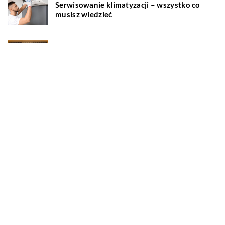
Serwisowanie klimatyzacji – wszystko co
musisz wiedzieć
Okna aluminiowe – jakie są ich zalety?
Dlaczego warto pić świeżo paloną kawę?
Jakie przedmioty stanowią dobre prezenty
promocyjne?
Co powinno znaleźć się w każdym sklepie
spożywczym?