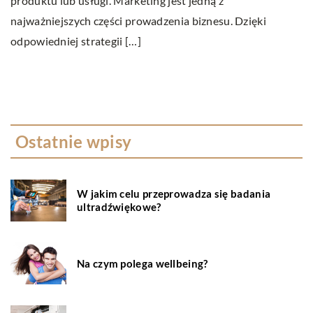
produktu lub usługi. Marketing jest jedną z
z
najważniejszych części prowadzenia biznesu. Dzięki
C
odpowiedniej strategii […]
św
ro
Ostatnie wpisy
W jakim celu przeprowadza się badania
ultradźwiękowe?
Na czym polega wellbeing?