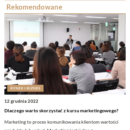
Rekomendowane
RYNEK I BIZNES
12 grudnia 2022
Dlaczego warto skorzystać z kursu marketingowego?
0
Marketing to proces komunikowania klientom wartości
C