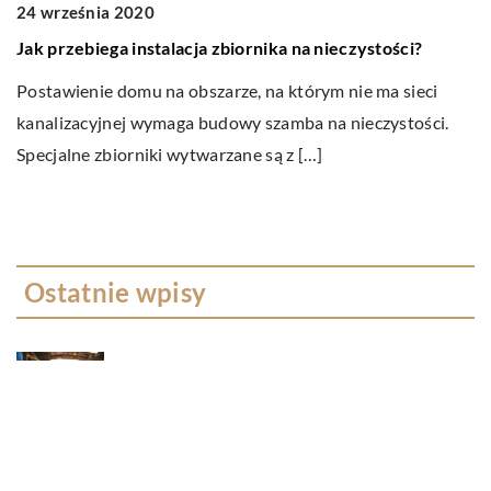
24 września 2020
0
Jak przebiega instalacja zbiornika na nieczystości?
Z 
Postawienie domu na obszarze, na którym nie ma sieci
O
kanalizacyjnej wymaga budowy szamba na nieczystości.
mi
Specjalne zbiorniki wytwarzane są z […]
T
Ostatnie wpisy
W jakim celu przeprowadza się badania
ultradźwiękowe?
Na czym polega wellbeing?