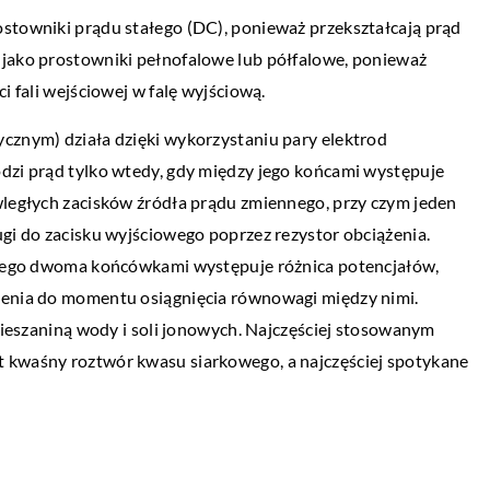
ostowniki prądu stałego (DC), ponieważ przekształcają prąd
PRZEMYSŁ I TECHNIKA
 jako prostowniki pełnofalowe lub półfalowe, ponieważ
ie są zalety
20 kwietnia 2021
i fali wejściowej w falę wyjściową.
W jakim celu przeprowadza się badania
ycznym) działa dzięki wykorzystaniu pary elektrod
ultradźwiękowe?
wietna opcja dla
odzi prąd tylko wtedy, gdy między jego końcami występuje
zyć pojazd na
W elementach wykonanych z metalu mog
wległych zacisków źródła prądu zmiennego, przy czym jeden
 samochodu jest
pojawić się różnego rodzaju niezgodności.
ugi do zacisku wyjściowego poprzez rezystor obciążenia.
Należy je wykryć i wyeliminować już na et
y jego dwoma końcówkami występuje różnica potencjałów,
produkcji, […]
żenia do momentu osiągnięcia równowagi między nimi.
 mieszaniną wody i soli jonowych. Najczęściej stosowanym
 kwaśny roztwór kwasu siarkowego, a najczęściej spotykane