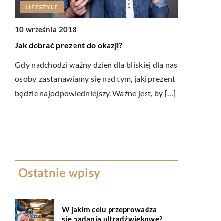
LIFESTYLE
LIFESTYL
10 września 2018
04 marca 2
Jak dobrać prezent do okazji?
Modowe prz
Gdy nadchodzi ważny dzień dla bliskiej dla nas
Gotowa na w
osoby, zastanawiamy się nad tym, jaki prezent
ą
dawkę piękn
będzie najodpowiedniejszy. Ważne jest, by […]
zimowych ku
apie
zamieniając 
Ostatnie wpisy
W jakim celu przeprowadza
się badania ultradźwiękowe?