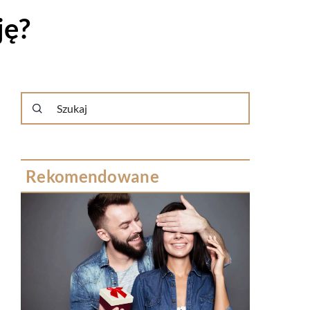
ję?
Rekomendowane