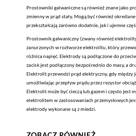
Prostowniki galwaniczne są również znane jako pr
11 stycznia 2023
zmienny w prąd stały. Mogą być również określane
Wynajem samochodu – jak
przekształcają zarówno dodatnie, jak i ujemne częśc
takiego rozwiązania?
Prostownik galwaniczny (zwany również elektrolit
Wynajem samochodów to ś
zanurzonych w roztworze elektrolitu, który przew
osób, które chcą wypożyc
różnica napięć. Elektrody są podłączone do przeci
określony czas. Wynajem
zacisk jest podłączony bezpośrednio do masy, a dr
świetny dla tych, […]
Elektrolit przewodzi prąd elektryczny, gdy międz
umożliwiając przepływ prądu przez rezystor obcią
Elektrolit może być cieczą lub gazem i często jest
elektrolitem w zastosowaniach przemysłowych jest
elektrody wykonane są z miedzi.
ZOBACZ RÓWNIEŻ