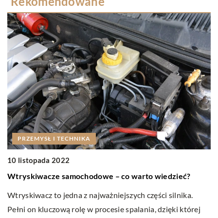
Rekomendowane
PRZEMYSŁ I TECHNIKA
0
10 listopada 2022
J
Wtryskiwacze samochodowe – co warto wiedzieć?
O
Wtryskiwacz to jedna z najważniejszych części silnika.
dł
Pełni on kluczową rolę w procesie spalania, dzięki której