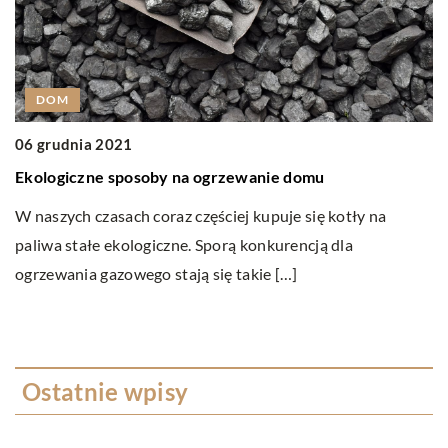
DOM
06 grudnia 2021
1
Ekologiczne sposoby na ogrzewanie domu
W
W naszych czasach coraz częściej kupuje się kotły na
Od
paliwa stałe ekologiczne. Sporą konkurencją dla
ko
ogrzewania gazowego stają się takie […]
k
Ostatnie wpisy