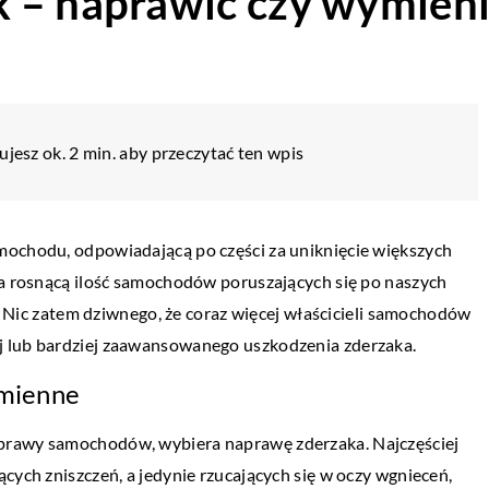
 – naprawić czy wymieni
jesz ok. 2 min. aby przeczytać ten wpis
mochodu, odpowiadającą po części za uniknięcie większych
na rosnącą ilość samochodów poruszających się po naszych
i. Nic zatem dziwnego, że coraz więcej właścicieli samochodów
j lub bardziej zaawansowanego uszkodzenia zderzaka.
ymienne
prawy samochodów, wybiera naprawę zderzaka. Najczęściej
cych zniszczeń, a jedynie rzucających się w oczy wgnieceń,
PRZEMYSŁ I TECHNIKA