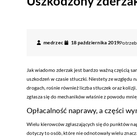
Uszkodzony zderzak
medrzec
18 października 2019
Potrzebu
Jak wiadomo zderzak jest bardzo ważną częścią sa
uszkodzeń w czasie stłuczki. Niestety ze względu 
drogach, rośnie również liczba stłuczek oraz kolizj
zgłasza się do mechaników właśnie z powodu mnie
Opłacalność naprawy, a części w
Wielu kierowców zgłaszających się do punktów na
dotyczy to osób, które nie odnotowały wielu znaczą
LIFESTYLE