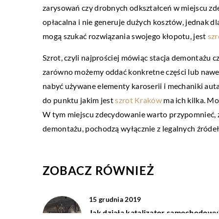
zarysowań czy drobnych odkształceń w miejscu zd
30 marca 2018
opłacalna i nie generuje dużych kosztów, jednak dl
Najpopularniejsze kroje
mogą szukać rozwiązania swojego kłopotu, jest
szr
Jak wiadomo, każda z nas 
Szrot, czyli najprościej mówiąc stacja demontażu 
odpowiednie zaopatrzenie
zarówno możemy oddać konkretne części lub nawet
Powinno znaleźć się w nie
nabyć używane elementy karoserii i mechaniki auta
[…]
do punktu jakim jest
szrot Kraków
ma ich kilka. Mo
W tym miejscu zdecydowanie warto przypomnieć, że
demontażu, pochodzą wyłącznie z legalnych źródeł
ZOBACZ RÓWNIEŻ
15 grudnia 2019
Jak działa katalizator samochodowy