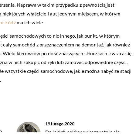
erzenia. Naprawa w takim przypadku z pewnością jest
20 kwietnia 2021
a niektórych właścicieli aut jedynym miejscem, w którym
 kurtek damskich
W jakim celu przeprowadza się badania
ot Łódź
ma ich wiele.
ultradźwiękowe?
– kobiet dba o
części samochodowych to nic innego, jak punkt, w którym
 swojej garderoby.
W elementach wykonanych z metalu mog
 cały samochód z przeznaczeniem na demontaż, jak również
j niewątpliwie kilka
pojawić się różnego rodzaju niezgodności.
. Wielu kierowców po dość znaczących stłuczkach, zwraca się
Należy je wykryć i wyeliminować już na et
żna w nich zakupić od ręki lub zamówić odpowiednie części.
produkcji, […]
 wszystkie części samochodowe, jakie można nabyć ze stacji
.
19 lutego 2020
?
Do jakich celów wykorzystuje się