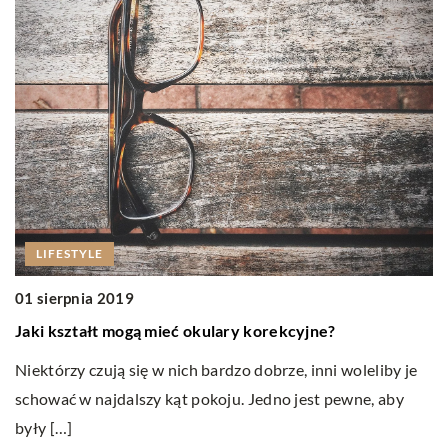
0
P
LIFESTYLE
St
01 sierpnia 2019
na
Jaki kształt mogą mieć okulary korekcyjne?
b
Niektórzy czują się w nich bardzo dobrze, inni woleliby je
schować w najdalszy kąt pokoju. Jedno jest pewne, aby
były […]