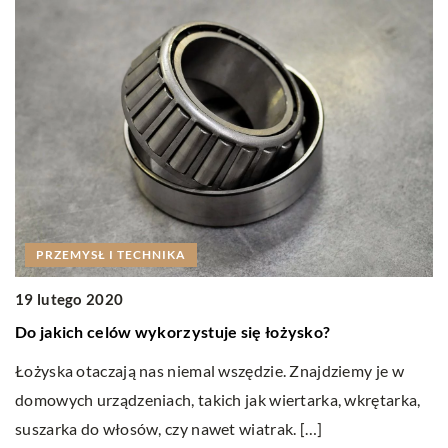
PRZEMYSŁ I TECHNIKA
0
19 lutego 2020
S
Do jakich celów wykorzystuje się łożysko?
Sp
Łożyska otaczają nas niemal wszędzie. Znajdziemy je w
ni
domowych urządzeniach, takich jak wiertarka, wkrętarka,
k
suszarka do włosów, czy nawet wiatrak. […]