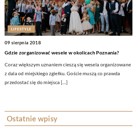
LIFESTYLE
09 sierpnia 2018
1
Gdzie zorganizować wesele w okolicach Poznania?
P
Coraz większym uznaniem cieszą się wesela organizowane
O
z dala od miejskiego zgiełku. Goście muszą co prawda
ni
przedostać się do miejsca […]
do
Ostatnie wpisy