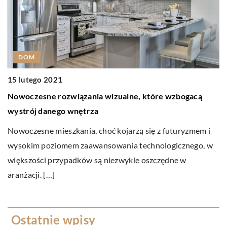
DOM
15 lutego 2021
0
Nowoczesne rozwiązania wizualne, które wzbogacą
J
wystrój danego wnętrza
Ż
Nowoczesne mieszkania, choć kojarzą się z futuryzmem i
p
wysokim poziomem zaawansowania technologicznego, w
w
większości przypadków są niezwykle oszczędne w
p
aranżacji. […]
Ostatnie wpisy