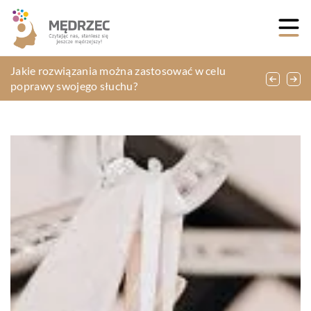
W jakim celu przeprowadza się badania
Jakie rozwiązania można zastosować w celu
Jak bezpiecznie pływać kajakiem?
Co nada domowi przytulnego charakteru?
ultradźwiękowe?
poprawy swojego słuchu?