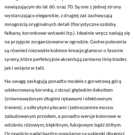
nawiązującym do lat 60. oraz 70. Są one z jednej strony
wystarczająco eleganckie, z drugiej zaś zachwycają
mnogością oryginalnych detali (florystyczne ozdoby,
falbany, koronkowe wstawki itp.). Idealnie wręcz nadają się
na przyjęcie zorganizowane w ogrodzie. Godne polecenia
są również niezwykle kobiece kreacje glamour o fasonie
syreny, które perfekcyjnie akcentują zarówno linię bioder,
jak i wcięcie w talii.
Na uwagę zasługują ponadto modele z gorsetową górą
udekorowaną koronką, z dosyć głębokim dekoltem
(zrównoważonym długimi rękawami i efektownym
trenem), z odkrytymi plecami i jednocześnie mocno
zabudowanym przodem, a ponadto wersje kolorowe w
odcieniu różowym, błękitnym, fuksjowym bądź żółtym.
Oczywiście nadal bardzo popularne są sukienki długości