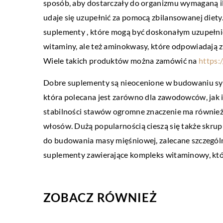
sposób, aby dostarczały do organizmu wymaganą il
SPORT / REKREACJA / T
udaje się uzupełnić za pomocą zbilansowanej diety
22 listopada 2022
suplementy , które mogą być doskonałym uzupełnie
Jakie są zalety mieszka
witaminy, ale też aminokwasy, które odpowiadają
Wiele takich produktów można zamówić na
https:
Morze jest źródłem inspira
To miejsce, w którym może
Dobre suplementy są nieocenione w budowaniu sylw
cieszyć się sobą z dala […]
która polecana jest zarówno dla zawodowców, jak 
stabilności stawów ogromne znaczenie ma również
włosów. Dużą popularnością cieszą się także skru
do budowania masy mięśniowej, zalecane szczególn
suplementy zawierające kompleks witaminowy, któr
ZOBACZ RÓWNIEŻ