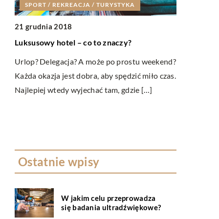
SPORT / REKREACJA / TURYSTYKA
LIFESTYL
21 grudnia 2018
07 grudnia 
Luksusowy hotel – co to znaczy?
Jakimi cech
kawy do ek
Urlop? Delegacja? A może po prostu weekend?
Każda okazja jest dobra, aby spędzić miło czas.
Jest wiele r
ą
Najlepiej wtedy wyjechać tam, gdzie […]
serwowania.
preferencje,
apie
przyrządzany
Ostatnie wpisy
W jakim celu przeprowadza
się badania ultradźwiękowe?