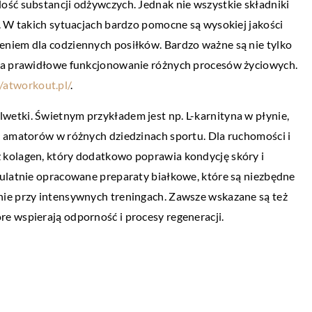
ość substancji odżywczych. Jednak nie wszystkie składniki
URYSTYKA
PRZEMYSŁ I TECHNIKA
. W takich sytuacjach bardzo pomocne są wysokiej jakości
20 kwietnia 2021
niem dla codziennych posiłków. Bardzo ważne są nie tylko
nia nad morzem?
W jakim celu przeprowadza się badania
 za prawidłowe funkcjonowanie różnych procesów życiowych.
ultradźwiękowe?
//atworkout.pl/
.
cji dla wielu osób.
sz się zrelaksować i
W elementach wykonanych z metalu mog
etki. Świetnym przykładem jest np. L-karnityna w płynie,
pojawić się różnego rodzaju niezgodności.
i amatorów w różnych dziedzinach sportu. Dla ruchomości i
Należy je wykryć i wyeliminować już na et
 kolagen, który dodatkowo poprawia kondycję skóry i
produkcji, […]
pulatnie opracowane preparaty białkowe, które są niezbędne
ie przy intensywnych treningach. Zawsze wskazane są też
e wspierają odporność i procesy regeneracji.