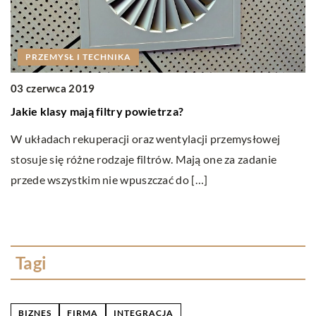
PRZEMYSŁ I TECHNIKA
03 czerwca 2019
1
Jakie klasy mają filtry powietrza?
W
W układach rekuperacji oraz wentylacji przemysłowej
P
stosuje się różne rodzaje filtrów. Mają one za zadanie
śc
przede wszystkim nie wpuszczać do […]
d
Tagi
BIZNES
FIRMA
INTEGRACJA