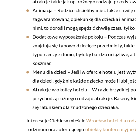
atrakcje takie jak np. różnego rodzaju przedsta
Animacja – Rodzice chcieliby mieć także chwilę c
BUDOWNICTWO
PRZEMYSŁ I TE
zagwarantowaną opiekunkę dla dziecka i animację
nimi, to dorośli mogą spędzić chwilę czasu tylko
9 października 2017
20 kwietnia 2021
Dodatkowe wyposażenie pokoju – Podczas wyjazd
wieże powietrze w każdym budynku
W jakim celu prz
znajdują się typowo dziecięce przedmioty, takie 
ultradźwiękowe?
esteśmy przyzwyczajeni do klimatyzacji.
typu rzeczy z domu, byłoby bardzo uciążliwe, a 
tandardowe budynki użyteczności publicznej
W elementach wy
koszmar.
osiadają sprawne systemy, które są źródłem
pojawić się różne
Menu dla dzieci – Jeśli w ofercie hotelu jest wy
hłodu w upalne dni. Niektórzy co […]
Należy je wykryć 
dla dzieci, gdyż nie każde dziecko może i lubi jeś
produkcji, […]
Atrakcje w okolicy hotelu – W razie brzydkiej po
przychodzą różnego rodzaju atrakcje. Baseny, kin
się ratunkiem dla znudzonego dzieciaka.
Interesuje Ciebie w mieście
Wrocław hotel dla rodz
rodzinom oraz oferującego
obiekty konferencyjne