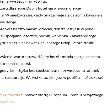
wienia, występy magików itp.
zasu dla siebie. Dobry hotel ma w swojej ofercie
DOM
CHNIKA
. W międzyczasie, kiedy ona zajmuje się dziećmi i bawi się z
 we dwoje.
19 maja 2019
ów z bardzo małymi dziećmi, dobrze jest jeśli w pokoju
Czy można zabezpieczyć dom pr
eprowadza się badania
jak specjalne łóżeczko, nocnik, wanienka. Zabieranie tego
wilgocią?
tydzień bez nich nawet z najlepszego urlopu może zrobić
Wilgoć w budynku mieszkalnym o
konanych z metalu mogą
problemy. Po pierwsze bowiem spr
go rodzaju niezgodności.
żywienie, warto sprawdzić, czy hotel posiada specjalne menu
rozwojowi szkodliwych dla zdrowia
i wyeliminować już na etapie
ć to samo co starsi.
oraz grzybów, po drugie […]
gody, jeśli ciężko jest spędzać czas na zewnątrz, na ratunek
a, restauracje. Wszystko to, jeśli jest w pobliżu, może okazać
in z dziećmi
? Sprawdź ofertę Europeum – hotelu przyjaznego
 Wrocław
.