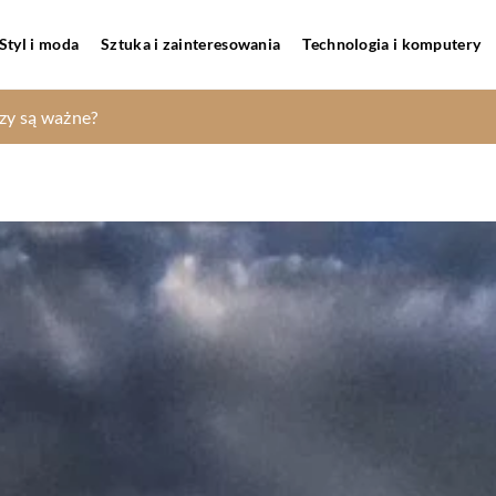
Styl i moda
Sztuka i zainteresowania
Technologia i komputery
 się badania ultradźwiękowe?
zy są ważne?
wna restauracja?
brać idealny powóz konny?