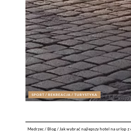
SPORT / REKREACJA / TURYSTYKA
Medrzec
/
Blog
/
Jak wybrać najlepszy hotel na urlop z