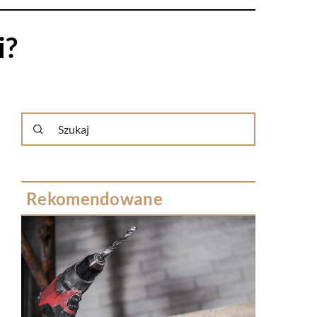
i?
Rekomendowane