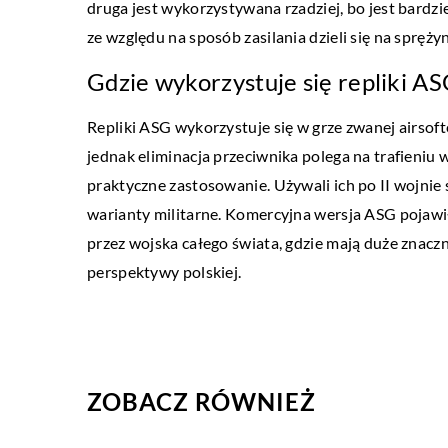
druga jest wykorzystywana rzadziej, bo jest bardzie
20 października 2020
ze względu na sposób zasilania dzieli się na spręż
Działanie CBD – co trze
Gdzie wykorzystuje się repliki A
Ogrom badań nad lecznic
niewątpliwie ukazuje sa
Repliki ASG wykorzystuje się w grze zwanej airso
właściwości. Produkty two
jednak eliminacja przeciwnika polega na trafieniu w
stają się popularne mimo 
praktyczne zastosowanie. Używali ich po II wojnie
warianty militarne. Komercyjna wersja ASG pojawił
przez wojska całego świata, gdzie mają duże znaczn
perspektywy polskiej.
ZOBACZ RÓWNIEŻ