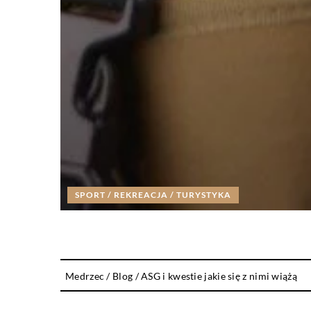
SPORT / REKREACJA / TURYSTYKA
Medrzec
/
Blog
/
ASG i kwestie jakie się z nimi wiążą