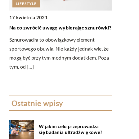
LIFESTYLE
23 czerwca
Jak stworz
17 kwietnia 2021
Na co zwrócić uwagę wybierając sznurówki?
Praca to ba
człowieka w
Sznurowadła to obowiązkowy element
sposób na r
sportowego obuwia. Nie każdy jednak wie, że
ą
niezbędnych
mogą być przy tym modnym dodatkiem. Poza
tym, od […]
apie
Ostatnie wpisy
W jakim celu przeprowadza
się badania ultradźwiękowe?