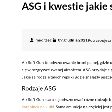
ASG i kwestie jakie 
medrzec
09 grudnia 2021
Potrzebujesz 
Air Soft Gun to odwzorowanie broni palnej, gdzie u
się w rozgrywce zwanej airsoftem. ASG przydaje si
Jakie są rodzaje takich replik i gdzie znalazły jesz
Rodzaje ASG
Air Soft Gun stara się odwzorować różne rodzaje br
karabinek na kulki
. Sama amunicja najczęściej jest
ZDROWIE I MEDYCYNA