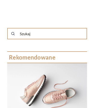
Rekomendowane
RYNEK I 