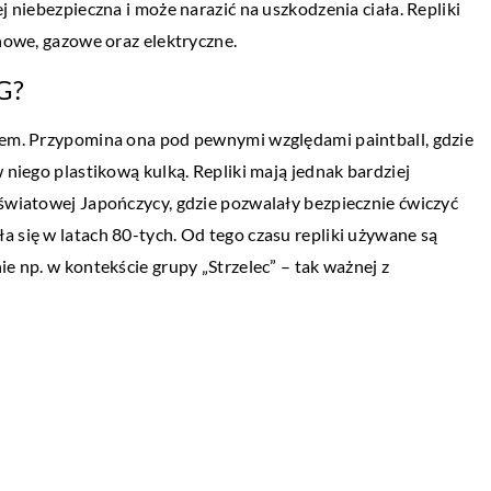
j niebezpieczna i może narazić na uszkodzenia ciała. Repliki
PRZEMYSŁ I TECHNIKA
ynowe, gazowe oraz elektryczne.
ba wiedzieć?
20 kwietnia 2021
SG?
W jakim celu przeprowadza się badania
zą marihuaną
ultradźwiękowe?
me pozytywne
ftem. Przypomina ona pod pewnymi względami paintball, gdzie
rzone z jej udziałem
 niego plastikową kulką. Repliki mają jednak bardziej
W elementach wykonanych z metalu mog
nielicznych […]
 światowej Japończycy, gdzie pozwalały bezpiecznie ćwiczyć
pojawić się różnego rodzaju niezgodności.
a się w latach 80-tych. Od tego czasu repliki używane są
Należy je wykryć i wyeliminować już na et
ie np. w kontekście grupy „Strzelec” – tak ważnej z
produkcji, […]