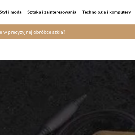
Styl i moda
Sztuka i zainteresowania
Technologia i komputery
 się badania ultradźwiękowe?
e w precyzyjnej obróbce szkła?
ygnału HDMI – na jakiej zasadzie ona działa
ymagających