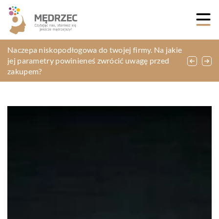
W jakim celu przeprowadza się badania
Naczepa niskopodłogowa do twojej firmy. Na jakie
Jak dbać o okulary?
Na co zwrócić uwagę wybierając wykrywacz
ultradźwiękowe?
jej parametry powinieneś zwrócić uwagę przed
metali?
zakupem?