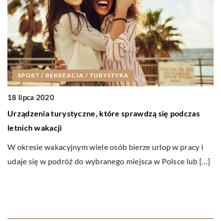
SPORT / REKREACJA / TURYSTYKA
18 lipca 2020
1
Urządzenia turystyczne, które sprawdzą się podczas
W
letnich wakacji
Wt
W okresie wakacyjnym wiele osób bierze urlop w pracy i
Pe
udaje się w podróż do wybranego miejsca w Polsce lub […]
ca