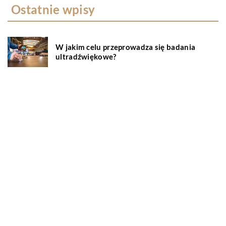
Ostatnie wpisy
W jakim celu przeprowadza się badania
ultradźwiękowe?
Na czym polega wellbeing?
Serwisowanie klimatyzacji – wszystko co
musisz wiedzieć
Okna aluminiowe – jakie są ich zalety?