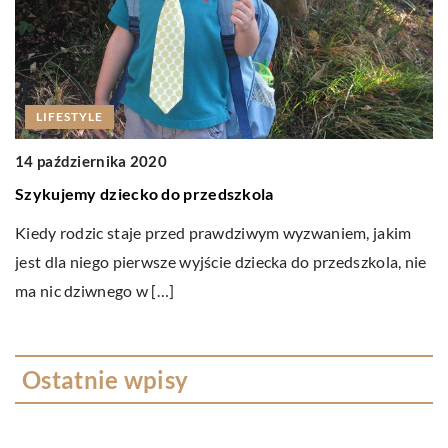
LIFESTYLE
1
J
14 października 2020
Szykujemy dziecko do przedszkola
Ja
bę
Kiedy rodzic staje przed prawdziwym wyzwaniem, jakim
w
jest dla niego pierwsze wyjście dziecka do przedszkola, nie
ma nic dziwnego w […]
Ostatnie wpisy