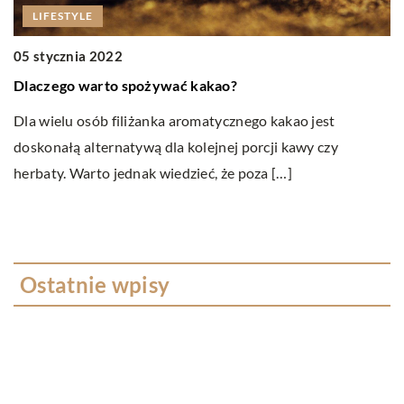
LIFESTYLE
05 stycznia 2022
Dlaczego warto spożywać kakao?
2
J
Dla wielu osób filiżanka aromatycznego kakao jest
doskonałą alternatywą dla kolejnej porcji kawy czy
Ła
herbaty. Warto jednak wiedzieć, że poza […]
ci
na
Ostatnie wpisy
W jakim celu przeprowadza się badania
ultradźwiękowe?