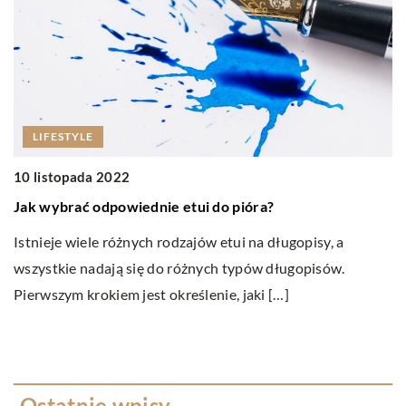
LIFESTYLE
10 listopada 2022
22
Jak wybrać odpowiednie etui do pióra?
J
Istnieje wiele różnych rodzajów etui na długopisy, a
Ni
wszystkie nadają się do różnych typów długopisów.
zn
Pierwszym krokiem jest określenie, jaki […]
ka
Ostatnie wpisy