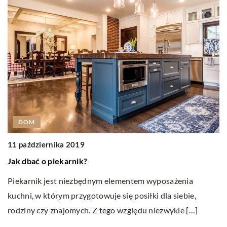
2
DOM
Z
11 października 2019
Ub
Jak dbać o piekarnik?
b
Piekarnik jest niezbędnym elementem wyposażenia
ws
kuchni, w którym przygotowuje się posiłki dla siebie,
rodziny czy znajomych. Z tego względu niezwykle […]