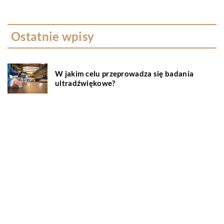
Ostatnie wpisy
W jakim celu przeprowadza się badania
ultradźwiękowe?
Na czym polega wellbeing?
Serwisowanie klimatyzacji – wszystko co
musisz wiedzieć
Okna aluminiowe – jakie są ich zalety?