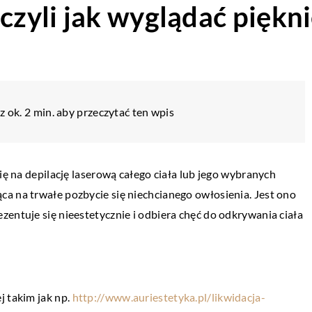
czyli jak wyglądać piękni
 ok. 2 min. aby przeczytać ten wpis
ię na depilację laserową całego ciała lub jego wybranych
a na trwałe pozbycie się niechcianego owłosienia. Jest ono
zentuje się nieestetycznie i odbiera chęć do odkrywania ciała
j takim jak np.
http://www.auriestetyka.pl/likwidacja-