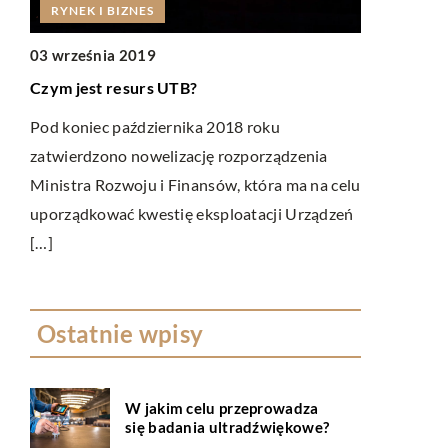
RYNEK I BIZNES
RYNEK I 
03 września 2019
10 grudnia 
Czym jest resurs UTB?
Jakie urząd
biurowej?
Pod koniec października 2018 roku
zatwierdzono nowelizację rozporządzenia
Urządzenia 
ą
Ministra Rozwoju i Finansów, która ma na celu
pozwalają n
uporządkować kwestię eksploatacji Urządzeń
pracę w każ
apie
[…]
duże […]
Ostatnie wpisy
W jakim celu przeprowadza
się badania ultradźwiękowe?