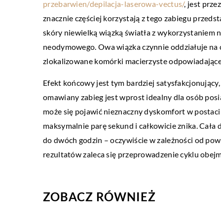
przebarwien/depilacja-laserowa-vectus/
, jest prz
znacznie częściej korzystają z tego zabiegu przedst
DOM
skóry niewielką wiązką światła z wykorzystaniem 
08 czerwca 2018
neodymowego. Owa wiązka czynnie oddziałuje na ceb
Jakie łóżko wybrać?
zlokalizowane komórki macierzyste odpowiadające
Wybór odpowiedniego łóżk
Efekt końcowy jest tym bardziej satysfakcjonujący,
jest sprawą łatwą. W zale
omawiany zabieg jest wprost idealny dla osób pos
zastosowanych materiał
może się pojawić nieznaczny dyskomfort w postaci 
łóżka metalowe, drewnian
maksymalnie parę sekund i całkowicie znika. Cała 
do dwóch godzin – oczywiście w zależności od pow
rezultatów zaleca się przeprowadzenie cyklu obej
ZOBACZ RÓWNIEŻ