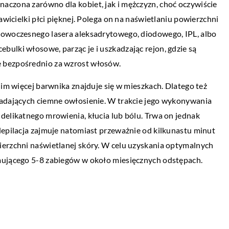
eznaczona zarówno dla kobiet, jak i mężczyzn, choć oczywiście
PRZEMYSŁ I TECHNIKA
awicielki płci pięknej. Polega on na naświetlaniu powierzchni
20 kwietnia 2021
nowoczesnego lasera aleksadrytowego, diodowego, IPL, albo
W jakim celu przeprowadza się badania
ulki włosowe, parząc je i uszkadzając rejon, gdzie są
ultradźwiękowe?
 bezpośrednio za wzrost włosów.
a do sypialni nie
W elementach wykonanych z metalu mog
 im więcej barwnika znajduje się w mieszkach. Dlatego też
żności od rodzaju
pojawić się różnego rodzaju niezgodności.
iadających ciemne owłosienie. W trakcie jego wykonywania
ów wyróżnić można
Należy je wykryć i wyeliminować już na et
delikatnego mrowienia, kłucia lub bólu. Trwa on jednak
e […]
produkcji, […]
depilacja zajmuje natomiast przeważnie od kilkunastu minut
ierzchni naświetlanej skóry. W celu uzyskania optymalnych
mującego 5-8 zabiegów w około miesięcznych odstępach.