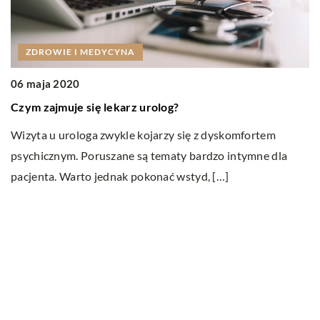
ZDROWIE I MEDYCYNA
0
06 maja 2020
C
Czym zajmuje się lekarz urolog?
P
Wizyta u urologa zwykle kojarzy się z dyskomfortem
no
psychicznym. Poruszane są tematy bardzo intymne dla
kt
pacjenta. Warto jednak pokonać wstyd, […]
U