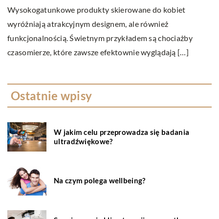
m
st
Ostatnie wpisy
W jakim celu przeprowadza się badania
ultradźwiękowe?
Na czym polega wellbeing?