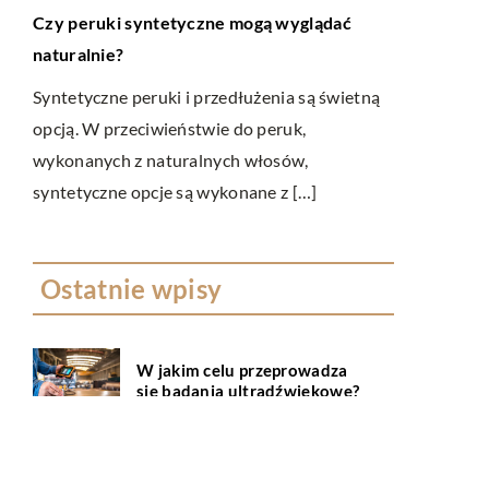
Spotykamy s
Czy peruki syntetyczne mogą wyglądać
choć meble 
naturalnie?
z wyposaże
Syntetyczne peruki i przedłużenia są świetną
ą
sklepów, to
opcją. W przeciwieństwie do peruk,
wykonanych z naturalnych włosów,
apie
syntetyczne opcje są wykonane z […]
Ostatnie wpisy
W jakim celu przeprowadza
się badania ultradźwiękowe?
Na czym polega wellbeing?