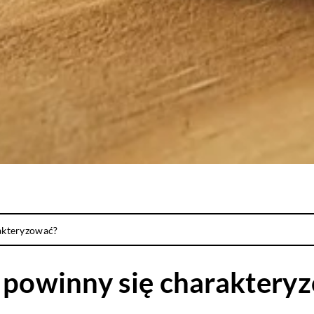
rakteryzować?
m powinny się charaktery