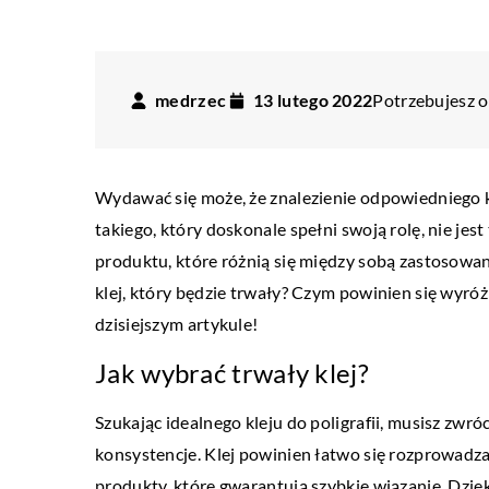
medrzec
13 lutego 2022
Potrzebujesz o
Wydawać się może, że znalezienie odpowiedniego kl
takiego, który doskonale spełni swoją rolę, nie jes
produktu, które różnią się między sobą zastosowa
klej, który będzie trwały? Czym powinien się wyró
dzisiejszym artykule!
Jak wybrać trwały klej?
Szukając idealnego kleju do poligrafii, musisz zwró
PRZEMYSŁ I TECHNIKA
konsystencje. Klej powinien łatwo się rozprowadzać
27 marca 2020
produkty, które gwarantują szybkie wiązanie. Dzięk