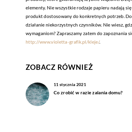
Jakie są najczęstsze ust
elementy. Nie wszystkie rodzaje papieru nadają się
produkt dostosowany do konkretnych potrzeb. Dob
Poważne błędy sprzętowe 
działanie niekorzystnych czynników. Nie wiesz, gd
urządzeniach PlayStation
wymaganiom? Zapraszamy zatem do zapoznania się
cieszą się dużą popularno
http://www.violetta-grafik.pl/kleje/
.
Niestety urządzenia te […
ZOBACZ RÓWNIEŻ
11 stycznia 2021
Co zrobić w razie zalania domu?
03 sierpnia 2019
Jak wyizolować dach?