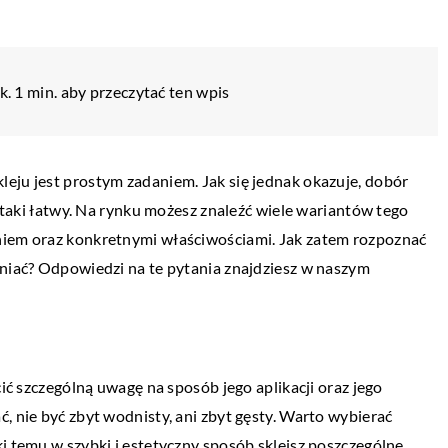
k. 1 min. aby przeczytać ten wpis
eju jest prostym zadaniem. Jak się jednak okazuje, dobór
t taki łatwy. Na rynku możesz znaleźć wiele wariantów tego
niem oraz konkretnymi właściwościami. Jak zatem rozpoznać
żniać? Odpowiedzi na te pytania znajdziesz w naszym
cić szczególną uwagę na sposób jego aplikacji oraz jego
PRZEMYSŁ I TECHNIKA
, nie być zbyt wodnisty, ani zbyt gęsty. Warto wybierać
20 kwietnia 2021
i temu w szybki i estetyczny sposób skleisz poszczególne