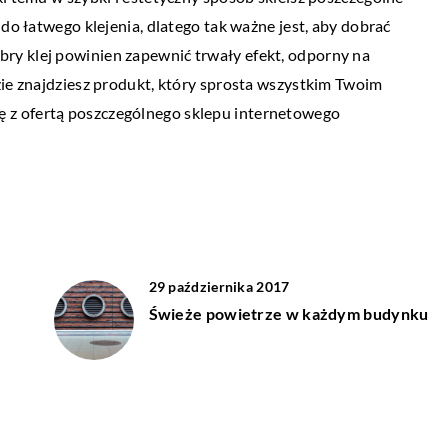
erki w konsolach?
W jakim celu przeprowadza się badania
 do łatwego klejenia, dlatego tak ważne jest, aby dobrać
ultradźwiękowe?
ry klej powinien zapewnić trwały efekt, odporny na
pojawiające się w
zie znajdziesz produkt, który sprosta wszystkim Twoim
 Konsole do gier
W elementach wykonanych z metalu mog
 z ofertą poszczególnego sklepu internetowego
ścią wśród graczy.
pojawić się różnego rodzaju niezgodności.
]
Należy je wykryć i wyeliminować już na et
produkcji, […]
29 października 2017
Świeże powietrze w każdym budynku
05 stycznia 2020
Z czego i jak wykonać taras?