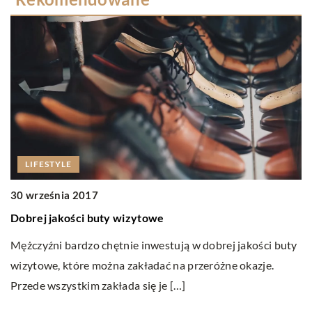
LIFESTYLE
30 września 2017
Dobrej jakości buty wizytowe
0
Mężczyźni bardzo chętnie inwestują w dobrej jakości buty
C
wizytowe, które można zakładać na przeróżne okazje.
P
Przede wszystkim zakłada się je […]
si