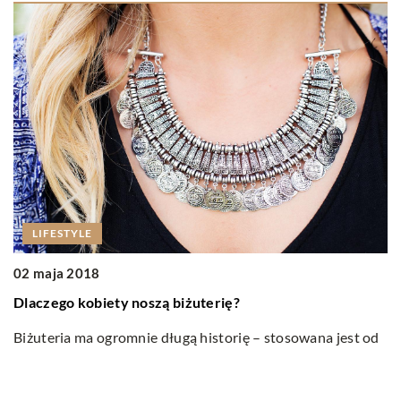
LIFESTYLE
02 maja 2018
1
Dlaczego kobiety noszą biżuterię?
N
Biżuteria ma ogromnie długą historię – stosowana jest od
S
zarania dziejów i do dzisiaj zachowała swoje ozdobne
ob
przeznaczenie. Oprócz tego, […]
m