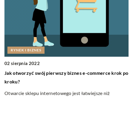
2
N
Pi
RYNEK I BIZNES
kt
sz
02 sierpnia 2022
Jak otworzyć swój pierwszy biznes e-commerce krok po
kroku?
Otwarcie sklepu internetowego jest łatwiejsze niż
mogłoby się wydawać. Jak w każdym biznesie, musisz
zrozumieć swoich klientów i upewnić się, […]