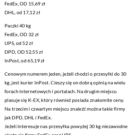
FedEx, OD 15,69 zł
DHL, od 17,12 zł
Paczki 40 kg
FedEx, OD 32 zł
UPS, od 52 zł
DPD, OD 52,55 zł
InPost, od 65,19 zł
Cenowym numerem jeden, jeżeli chodzi o przesyłki do 30
kg, jest kurier InPost. Cieszy się on dobrą opinią na wielu
forach internetowych i portalach. Na drugim miejscu
plasuje się K-EX, który również posiada znakomite ceny.
Na trzecim i czwartym miejscu znaleźć można takie firmy
jak DPD, DHL i FedEx.
Jeżeli interesuje nas przesyłka powyżej 30 kg niezawodne
okażą się firmy FedEx oraz UPS.