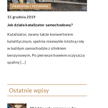
PRZEMYSŁ I TECHNIKA
RYNEK I 
15 grudnia 2019
08 grudnia 
Jak działa katalizator samochodowy?
Czy warto 
Katalizator, zwany także konwerterem
paczek za g
katalitycznym, spełnia niezwykle istotną rolę
ą
Cóż, jeśli p
w każdym samochodzie z silnikiem
to zdecydow
benzynowym. Po pierwsze bowiem oczyszcza
apie
wspaniałych
spaliny […]
przedmioty z
Ostatnie wpisy