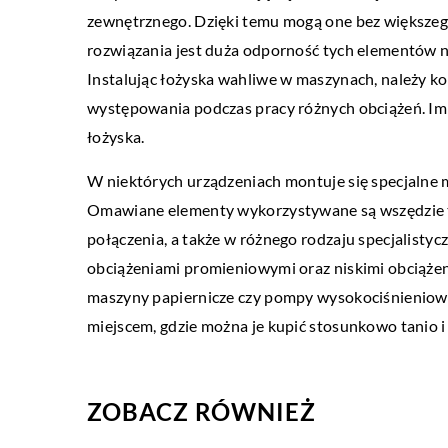
zewnętrznego. Dzięki temu mogą one bez większego
PRZEMYSŁ I TECHNIKA
rozwiązania jest duża odporność tych elementów n
Instalując łożyska wahliwe w maszynach, należy kon
13 stycznia 2022
występowania podczas pracy różnych obciążeń. Im
Jak przygotować paszę d
łożyska.
W naszych czasach każdy
zakupić dobrze skompono
W niektórych urządzeniach montuje się specjalne 
pokryje dzienne zapotrze
Omawiane elementy wykorzystywane są wszędzie tam
odżywcze. Jednakże istnie
połączenia, a także w różnego rodzaju specjalisty
obciążeniami promieniowymi oraz niskimi obciążen
maszyny papiernicze czy pompy wysokociśnieniowe.
miejscem, gdzie można je kupić stosunkowo tanio 
ZOBACZ RÓWNIEŻ