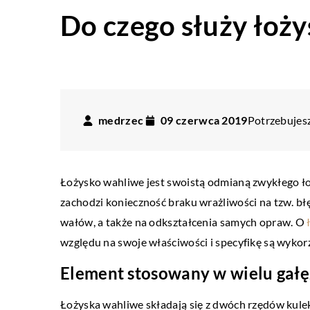
Do czego służy łoż
medrzec
09 czerwca 2019
Potrzebujesz
Łożysko wahliwe jest swoistą odmianą zwykłego łoż
zachodzi konieczność braku wrażliwości na tzw. bł
wałów, a także na odkształcenia samych opraw. O
względu na swoje właściwości i specyfikę są wyko
Element stosowany w wielu gałę
Łożyska wahliwe składają się z dwóch rzędów kulek