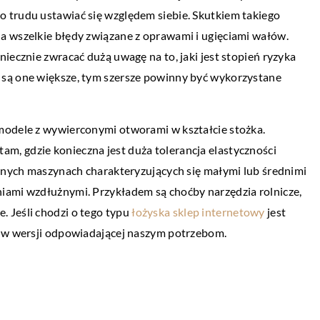
 trudu ustawiać się względem siebie. Skutkiem takiego
PRZEMYSŁ I TECHNIKA
a wszelkie błędy związane z oprawami i ugięciami wałów.
20 kwietnia 2021
iecznie zwracać dużą uwagę na to, jaki jest stopień ryzyka
W jakim celu przeprowadza się badania
 są one większe, tym szersze powinny być wykorzystane
la kur?
ultradźwiękowe?
 hodowca kur może
W elementach wykonanych z metalu mog
waną pasze, która
modele z wywierconymi otworami w kształcie stożka.
pojawić się różnego rodzaju niezgodności.
bowanie na składniki
, gdzie konieczna jest duża tolerancja elastyczności
Należy je wykryć i wyeliminować już na et
je […]
cznych maszynach charakteryzujących się małymi lub średnimi
produkcji, […]
iami wzdłużnymi. Przykładem są choćby narzędzia rolnicze,
 Jeśli chodzi o tego typu
łożyska sklep internetowy
jest
i w wersji odpowiadającej naszym potrzebom.