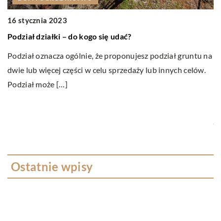
16 stycznia 2023
LI
Podział działki – do kogo się udać?
23 p
Podział oznacza ogólnie, że proponujesz podział gruntu na
Rozw
dwie lub więcej części w celu sprzedaży lub innych celów.
na p
Podział może […]
W na
zdol
jest 
Ostatnie wpisy
W jakim celu przeprowadza się badania
ultradźwiękowe?