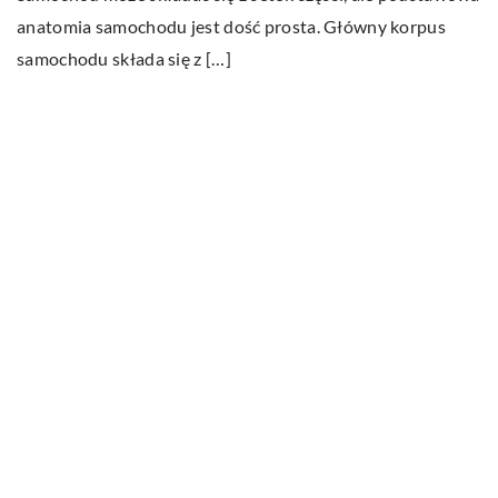
z
anatomia samochodu jest dość prosta. Główny korpus
zd
samochodu składa się z […]
[
Ostatnie wpisy
W jakim celu przeprowadza się badania
ultradźwiękowe?
Na czym polega wellbeing?
Serwisowanie klimatyzacji – wszystko co
musisz wiedzieć