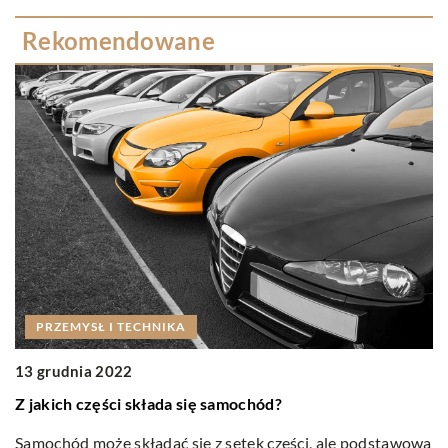
Rekomendowane
PRZEMYSŁ I TECHNIKA
0
13 grudnia 2022
K
Z jakich części składa się samochód?
Ka
Samochód może składać się z setek części, ale podstawowa