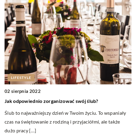
LIFESTYLE
0
02 sierpnia 2022
G
Jak odpowiednio zorganizować swój ślub?
W 
Ślub to najważniejszy dzień w Twoim życiu. To wspaniały
n
czas na świętowanie z rodziną i przyjaciółmi, ale także
w
dużo pracy […]