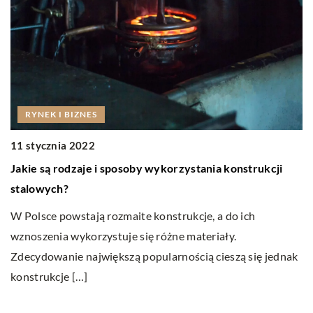
18
RYNEK I BIZNES
Z
11 stycznia 2022
O
Jakie są rodzaje i sposoby wykorzystania konstrukcji
by
stalowych?
za
W Polsce powstają rozmaite konstrukcje, a do ich
wznoszenia wykorzystuje się różne materiały.
Zdecydowanie największą popularnością cieszą się jednak
konstrukcje […]