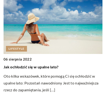
R
W 
z
j
N
LIFESTYLE
06 sierpnia 2022
Jak ochłodzić się w upalne lato?
Oto kilka wskazówek, które pomogą Ci się ochłodzić w
upalne lato: Pozostań nawodniony Jest to najważniejsza
rzecz do zapamiętania, jeśli […]