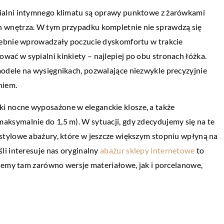
ialni intymnego klimatu są oprawy punktowe z żarówkami
PRZEMYSŁ I TECHNIKA
 wnętrza. W tym przypadku kompletnie nie sprawdzą się
20 kwietnia 2021
zebnie wprowadzały poczucie dyskomfortu w trakcie
 czym są i jak
W jakim celu przeprowadza się badania
ć w sypialni kinkiety – najlepiej po obu stronach łóżka.
Twoich włosów
ultradźwiękowe?
odele na wysięgnikach, pozwalające niezwykle precyzyjnie
eniem.
iedyś problem z
W elementach wykonanych z metalu mog
Wyglądają
pojawić się różnego rodzaju niezgodności.
 nocne wyposażone w eleganckie klosze, a także
Na taki ich stan
Należy je wykryć i wyeliminować już na et
ksymalnie do 1,5 m). W sytuacji, gdy zdecydujemy się na te
produkcji, […]
tylowe abażury, które w jeszcze większym stopniu wpłyną na
li interesuje nas oryginalny
abażur sklepy internetowe
to
iemy tam zarówno wersje materiałowe, jak i porcelanowe,