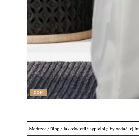
DOM
Medrzec
/
Blog
/
Jak oświetlić sypialnię, by nadać jej 