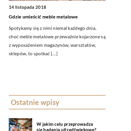
14 listopada 2018
Gdzie umieścić meble metalowe
LIFESTYL
Spotykamy się z nimi niemal każdego dnia,
02 sierpnia
choć meble metalowe przeważnie kojarzone są
Jak odpowi
z wyposażeniem magazynów, warsztatów,
ą
Ślub to najw
sklepów, to spotkać […]
wspaniały cz
apie
przyjaciółmi
Ostatnie wpisy
W jakim celu przeprowadza
się badania ultradźwiękowe?