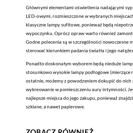
Głównymi elementami oświetlenia nadającymi syp
LIFESTYLE
LED-owymi, rozmieszczone w wybranych miejscach
20 grudnia 2020
klasyczne lampy sufitowe, ponieważ będą niepotr
Odżywki humektantowe –
wypoczynku. Oprócz opraw warto również zamontowa
mogą poprawić wygląd 
Godne polecenia są w szczególności nowoczesne m
sterować kierunkiem padania światła i jego natęż
Chyba każdy z nas miał k
przesuszonymi włosami. 
Ponadto doskonałym wyborem będą nieduże lampki
nieatrakcyjnie i są słabe. 
stosunkowo wysokie lampy podłogowe (mierzące ma
wpływa […]
ostatnie, możemy z powodzeniem dokupić do nich s
wykreowanie w pomieszczeniu aury intymności. Jeś
najlepsze miejsca do jego zakupu, ponieważ znajdz
szklane, a nawet papierowe.
ZOBACZ RÓWNIEŻ